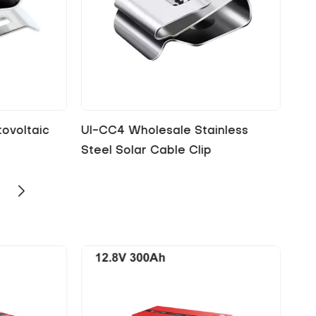
inless
UI-CC5 Stainless Steel Frame
UI-
Clips for Solar Cable
For