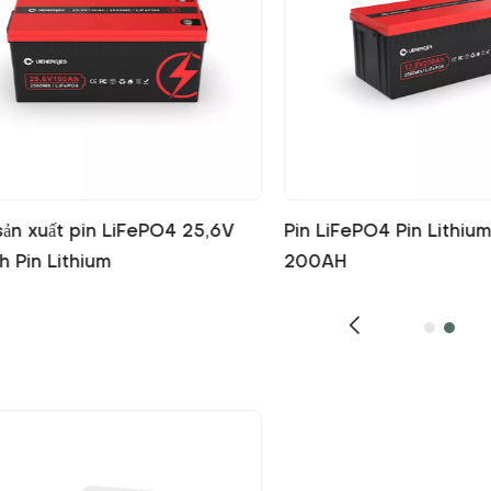
hu kỳ sâu lithium 12V 100Ah
Nhà sản xuất pin LiFe
PO4
100Ah Pin Lithium