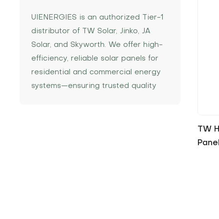
UIENERGIES is an authorized Tier-1
distributor of TW Solar, Jinko, JA
Solar, and Skyworth. We offer high-
efficiency, reliable solar panels for
residential and commercial energy
systems—ensuring trusted quality
and stable supply.
TW Hi
Pane