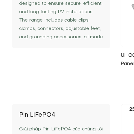
designed to ensure secure, efficient,
and long-lasting PV installations.
The range includes cable clips,
clamps, connectors, adjustable feet,
and grounding accessories, all made
from durable, corrosion-resistant
materials to improve system
ng pin
UI-CC2 Stainless Steel Solar
UI-C
stability, installation speed, and
Panel Cable Clips
Cable
overall performance.
Pin LiFePO4
Giải pháp Pin LiFePO4 của chúng tôi