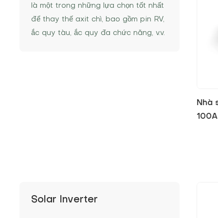
là một trong những lựa chọn tốt nhất
để thay thế axit chì, bao gồm pin RV,
ắc quy tàu, ắc quy đa chức năng, v.v.
Pin c
LiFe
Solar Inverter