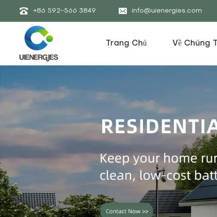
+86 592-566 3849
info@uienergies.com
Trang Chủ
Về Chúng T