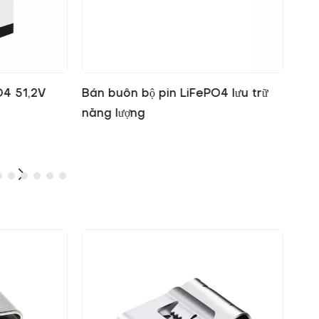
4 lưu trữ
Hệ thống lưu trữ năng lượng 20kWh
Nhà
Nhà sản xuất pin LiFePO4
pin
nha