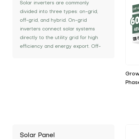
Solar inverters are commonly
divided into three types: on-grid,
off-grid, and hybrid. On-grid
inverters connect solar systems
directly to the utility grid for high
efficiency and energy export. Off-
grid inverters operate
independently, providing reliable
power in remote locations or during
Grow
outages. Hybrid inverters combine
Phase
both functions, supporting grid
connection and battery storage to
maximize energy flexibility and self-
consumption.
Solar Panel