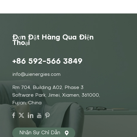
Đơn Đặt Hàng Qua Điện
Thoại
+86 592-566 3849
info@uienergies.com
Rm 704, Building A02, Phase 3
Software Park, Jimei, Xiamen, 361000,
Fujian, China
Nhận Sự Chỉ Dẫn