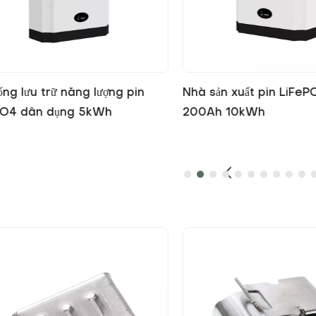
ản xuất pin LiFePO4 51,2V
Bán buôn bộ pin LiFePO
h 10kWh
năng lượng