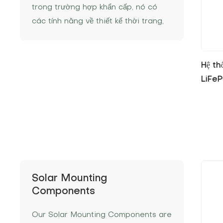
trong trường hợp khẩn cấp, nó có
các tính năng về thiết kế thời trang,
năng lượng cao, mật độ năng lượng
cao, tuổi thọ dài và dễ lắp đặt và mở
rộng.
ữ năng
Hệ thống lưu trữ năng lượng pin
Nhà s
 lên nhau
LiFePO4 dân dụng 5kWh
200A
Solar Mounting
Components
Our Solar Mounting Components are