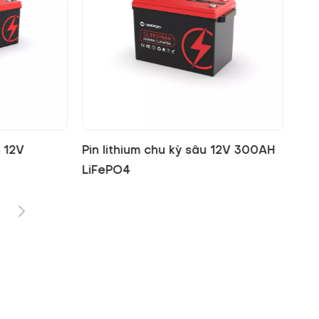
PO4 25,6V
Pin LiFePO4 Pin Lithium 12V
Pin
200AH
LiF