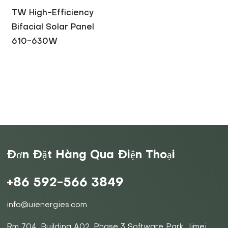
TW High-Efficiency
Bifacial Solar Panel
610-630W
Đơn Đặt Hàng Qua Điện Thoại
+86 592-566 3849
info@uienergies.com
Rm 704, Building A02, Phase 3 Software Park, Jimei,