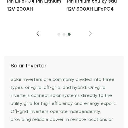
Pin LiFePO4 Pin Lithium
Pin lithium chu kỳ sâu
12V 200AH
12V 300AH LiFePO4
Solar Inverter
Solar inverters are commonly divided into three
types: on-grid, off-grid, and hybrid. On-grid
inverters connect solar systems directly to the
utility grid for high efficiency and energy export.
Off-grid inverters operate independently,
providing reliable power in remote locations or
during outages. Hybrid inverters combine both